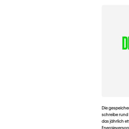
D
Die gespeiche
schreibe rund
das jährlich e
Energieversor