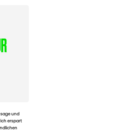
 M
n sage und
ich erspart
undlichen