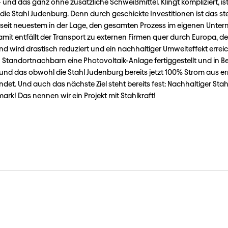
und das ganz ohne zusätzliche Schweißmittel. Klingt kompliziert, ist
die Stahl Judenburg. Denn durch geschickte Investitionen ist das ste
eit neuestem in der Lage, den gesamten Prozess im eigenen Unte
mit entfällt der Transport zu externen Firmen quer durch Europa, de
 wird drastisch reduziert und ein nachhaltiger Umwelteffekt erreich
Standortnachbarn eine Photovoltaik-Anlage fertiggestellt und in Be
d das obwohl die Stahl Judenburg bereits jetzt 100% Strom aus e
det. Und auch das nächste Ziel steht bereits fest: Nachhaltiger Stah
ark! Das nennen wir ein Projekt mit Stahlkraft!