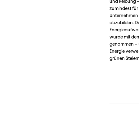
und Reibung – 
zumindest für 
Unternehmen s
abzubilden. Da
Energieaufwand
wurde mit den 
genommen – un
Energie verwen
grünen Steierm