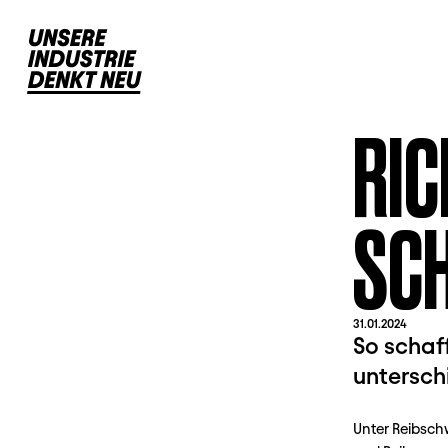
RIC
CHW
31.01.2024
So schaf
untersch
Unter Reibsch