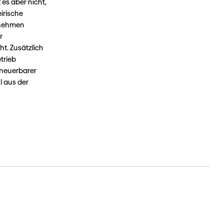
 es aber nicht,
irische
rnehmen
r
t. Zusätzlich
trieb
rneuerbarer
l aus der