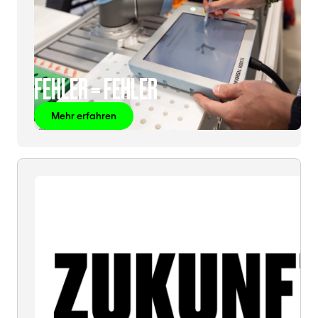
FEHLER = FEHLER
Mehr erfahren
ZUKUNFT
=
ZUKUNFT