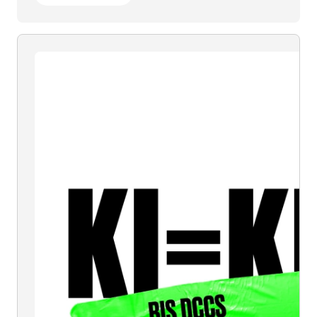
KI
=
KI