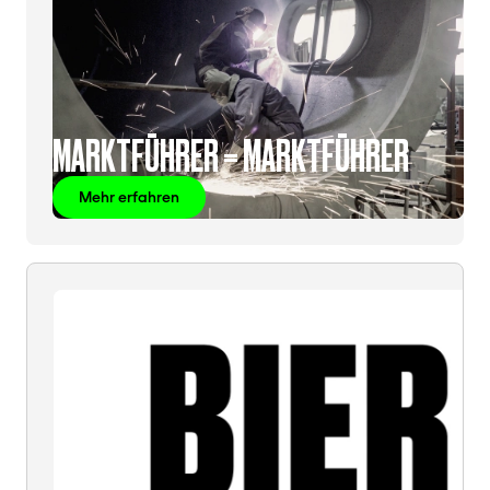
MARKTFÜHRER = MARKTFÜHRER
Mehr erfahren
BIER
=
BIER