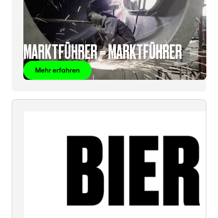
MARKTFÜHRER = MARKTFÜHRER
Mehr erfahren
BIER
=
BIER