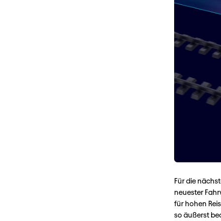
Für die nächs
neuester Fahr
für hohen Rei
so äußerst be