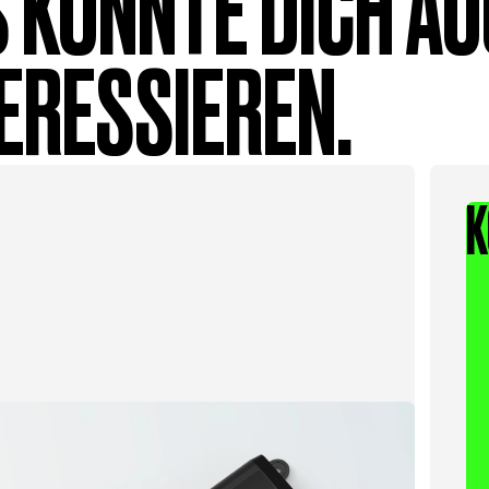
 KÖNNTE DICH A
ERESSIEREN.
K