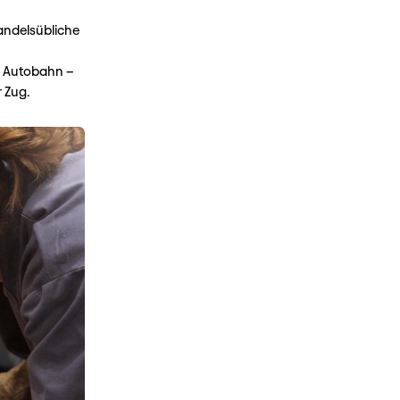
andelsübliche
er Autobahn –
 Zug.