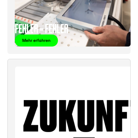
FEHLER = FEHLER
Mehr erfahren
ZUKUNFT
=
ZUKUNFT