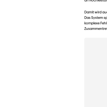
an Hochleist
Damit wird auc
Das System sp
komplexe Fehl
Zusammentreff