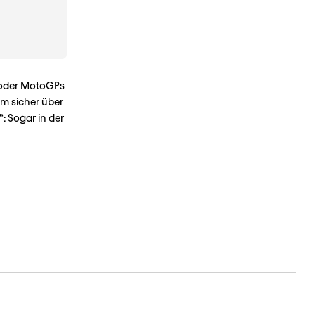
 oder MotoGPs
um sicher über
: Sogar in der